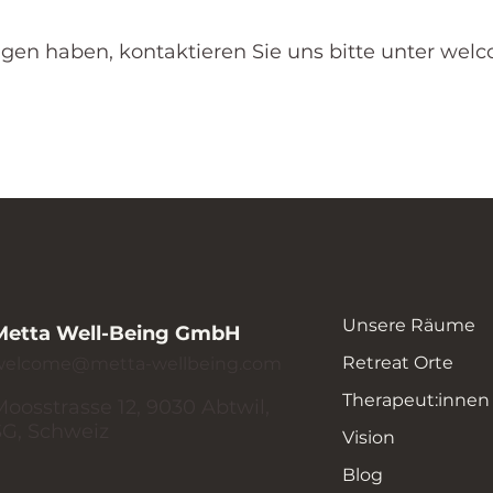
en haben, kontaktieren Sie uns bitte unter
welc
Unsere Räume
Metta Well-Being GmbH
Retreat Orte
welcome@metta-wellbeing.com
Therapeut:innen
Moosstrasse 12, 9030 Abtwil,
SG, Schweiz
Vision
Blog