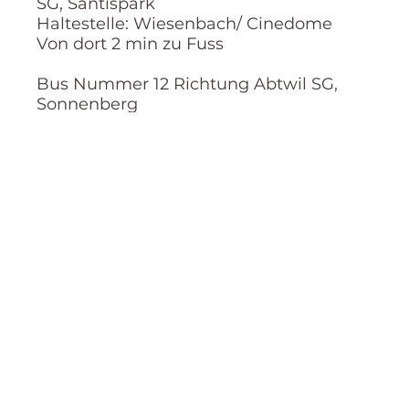
SG, Säntispark
Haltestelle: Wiesenbach/ Cinedome
Von dort 2 min zu Fuss
Bus Nummer 12 Richtung Abtwil SG,
Sonnenberg
Haltestelle Abtwil SG, Gemeindehaus
Von dort 12 min zu Fuss
Anmeldung für Newsletter
Abonnieren Sie unseren Newsletter, um die
neuesten Updates zu erhalten.