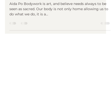
28. Juli 2023
SACRED BODYWORK: ZEN SHIATSU
Aida Po Bodywork is art, and believe needs always to be
seen as sacred. Our body is not only home allowing us to
do what we do, it is a...
Anmeldung für Newsletter