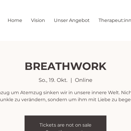
Home
Vision
Unser Angebot
Therapeut:in
BREATHWORK
So., 19. Okt.
  |  
Online
zug um Atemzug sinken wir in unsere innere Welt. Nic
unkle zu verändern, sondern um ihm mit Liebe zu beg
Tickets are not on sale