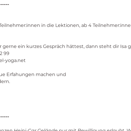
------
ilnehmer:innen in die Lektionen, ab 4 Teilnehmer:inne
r gerne ein kurzes Gespräch hättest, dann steht dir Isa
2 99
el-yoga.net
ue Erfahungen machen und
dern.
------
anzen Heini-Car Gelände nur mit Bewilligung erlaubt. 