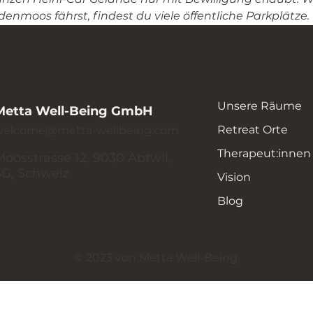
enmoos fährst, findest du viele öffentliche Parkplätze.
Unsere Räume
Metta Well-Being GmbH
Retreat Orte
welcome@metta-wellbeing.com
Therapeut:innen
Moosstrasse 12, 9030 Abtwil,
SG, Schweiz
Vision
Blog
© 2023 von Metta Well-Being.