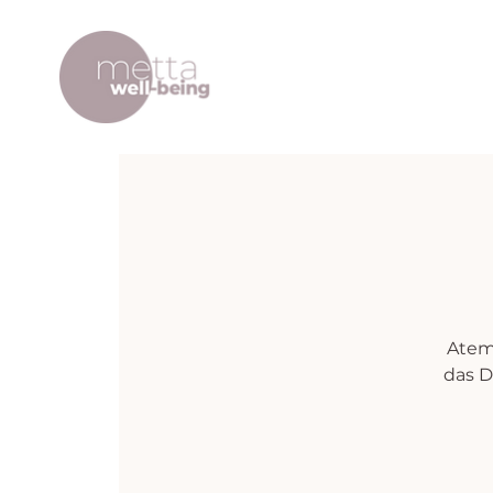
Atem
das D