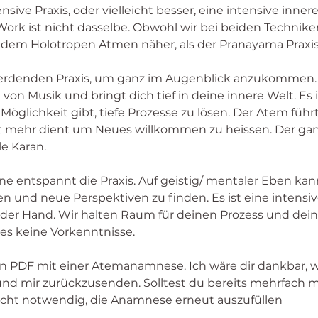
sive Praxis, oder vielleicht besser, eine intensive innere 
rk ist nicht dasselbe. Obwohl wir bei beiden Technik
is dem Holotropen Atmen näher, als der Pranayama Praxis
 erdenden Praxis, um ganz im Augenblick anzukommen. D
von Musik und bringt dich tief in deine innere Welt. Es i
Möglichkeit gibt, tiefe Prozesse zu lösen. Der Atem führt 
cht mehr dient um Neues willkommen zu heissen. Der gan
e Karan. 
 entspannt die Praxis. Auf geistig/ mentaler Eben kann 
en und neue Perspektiven zu finden. Es ist eine intensi
n der Hand. Wir halten Raum für deinen Prozess und deine
 es keine Vorkenntnisse. 
n PDF mit einer Atemanamnese. Ich wäre dir dankbar, we
und mir zurückzusenden. Solltest du bereits mehrfach m
icht notwendig, die Anamnese erneut auszufüllen