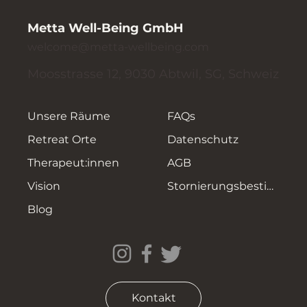
Metta Well-Being GmbH
welcome@metta-wellbeing.com
Moosstrasse 12, 9030 Abtwil, SG, Schweiz
Unsere Räume
FAQs
Retreat Orte
Datenschutz
Therapeut:innen
AGB
Vision
Stornierungsbestimmungen
Blog
Kontakt