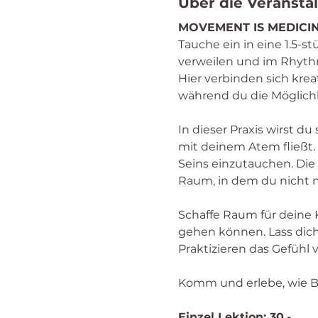
Über die Veransta
MOVEMENT IS MEDICI
Tauche ein in eine 1.5-s
verweilen und im Rhythm
Hier verbinden sich kre
während du die Möglichk
In dieser Praxis wirst du
mit deinem Atem fließt.
Seins einzutauchen. Di
Raum, in dem du nicht n
Schaffe Raum für deine 
gehen können. Lass dich
Praktizieren das Gefühl
Komm und erlebe, wie Be
Einzel Lektion: 30.-