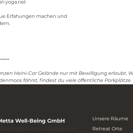
el-yoga.net
ue Erfahungen machen und
dern.
------
anzen Heini-Car Gelände nur mit Bewilligung erlaubt. 
enmoos fährst, findest du viele öffentliche Parkplätze.
Unsere Räume
Metta Well-Being GmbH
Retreat Orte
welcome@metta-wellbeing.com