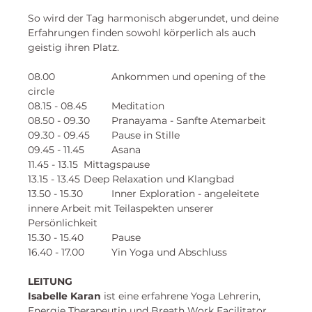
So wird der Tag harmonisch abgerundet, und deine 
Erfahrungen finden sowohl körperlich als auch 
geistig ihren Platz.
08.00              	Ankommen und opening of the 
circle
08.15 - 08.45	Meditation
08.50 - 09.30	Pranayama - Sanfte Atemarbeit
09.30 - 09.45	Pause in Stille 
09.45 - 11.45	Asana
11.45 - 13.15	Mittagspause
13.15 - 13.45	Deep Relaxation und Klangbad
13.50 - 15.30	Inner Exploration - angeleitete 
innere Arbeit mit Teilaspekten unserer 
Persönlichkeit
15.30 - 15.40	Pause
16.40 - 17.00	Yin Yoga und Abschluss
LEITUNG
Isabelle Karan
ist eine erfahrene Yoga Lehrerin, 
Energie Therapeutin und Breath Work Facilitator. 