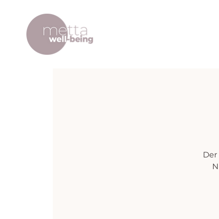
Der
N