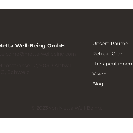
Unsere Räume
Metta Well-Being GmbH
Retreat Orte
welcome@metta-wellbeing.com
Therapeut:innen
Moosstrasse 12, 9030 Abtwil,
SG, Schweiz
Vision
Blog
© 2023 von Metta Well-Being.