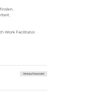
finden. 
beit. 
h Work Facilitator. 
Verkauf beendet