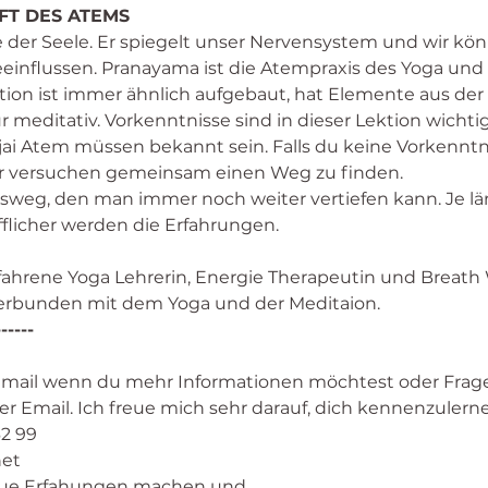
FT DES ATEMS
e der Seele. Er spiegelt unser Nervensystem und wir k
influssen. Pranayama ist die Atempraxis des Yoga und b
tion ist immer ähnlich aufgebaut, hat Elemente aus der
r meditativ. Vorkenntnisse sind in dieser Lektion wichti
ai Atem müssen bekannt sein. Falls du keine Vorkenntni
ir versuchen gemeinsam einen Weg zu finden. 
sweg, den man immer noch weiter vertiefen kann. Je l
fflicher werden die Erfahrungen. 
rfahrene Yoga Lehrerin, Energie Therapeutin und Breath Wo
 verbunden mit dem Yoga und der Meditaion. 
------
Email wenn du mehr Informationen möchtest oder Frage
 Email. Ich freue mich sehr darauf, dich kennenzulerne
2 99 
net
ue Erfahungen machen und