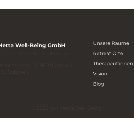
Unsere Räume
Metta Well-Being GmbH
Retreat Orte
welcome@metta-wellbeing.com
Therapeut:innen
Moosstrasse 12, 9030 Abtwil,
SG, Schweiz
Vision
Blog
© 2023 von Metta Well-Being.