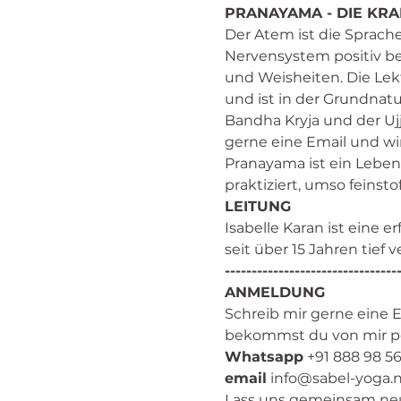
PRANAYAMA - DIE KRA
Der Atem ist die Sprach
Nervensystem positiv bee
und Weisheiten. Die Lek
und ist in der Grundnatu
Bandha Kryja und der Ujj
gerne eine Email und w
Pranayama ist ein Leben
praktiziert, umso feinsto
LEITUNG
Isabelle Karan
 ist eine e
seit über 15 Jahren tief
--------------------------------
ANMELDUNG
Schreib mir gerne eine 
bekommst du von mir per
​Whatsapp
 +91 888 98 56
email
 info@sabel-yoga.
Lass uns gemeinsam ne