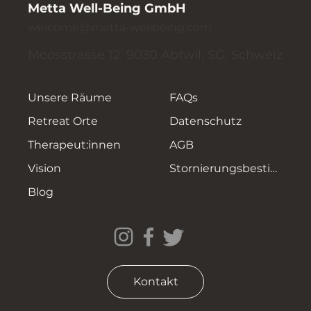
Metta Well-Being GmbH
welcome@metta-wellbeing.com
Moosstrasse 12, 9030 Abtwil, SG, Schweiz
Unsere Räume
FAQs
Retreat Orte
Datenschutz
Therapeut:innen
AGB
Vision
Stornierungsbestimmungen
Blog
Kontakt