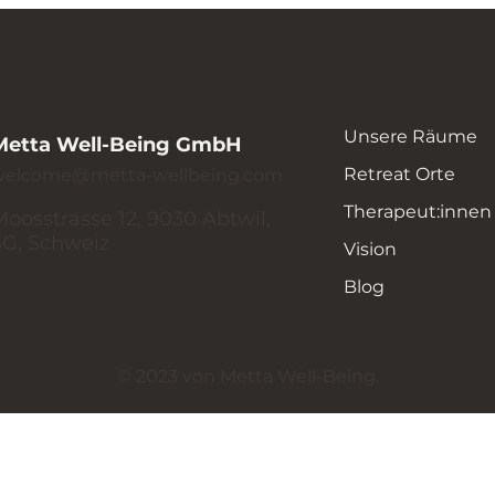
Unsere Räume
Metta Well-Being GmbH
Retreat Orte
welcome@metta-wellbeing.com
Therapeut:innen
Moosstrasse 12, 9030 Abtwil,
SG, Schweiz
Vision
Blog
© 2023 von Metta Well-Being.