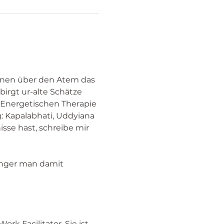
önnen über den Atem das 
irgt ur-alte Schätze 
 Energetischen Therapie 
g: Kapalabhati, Uddyiana 
sse hast, schreibe mir 
änger man damit 
rk Facilitator. Sie ist 