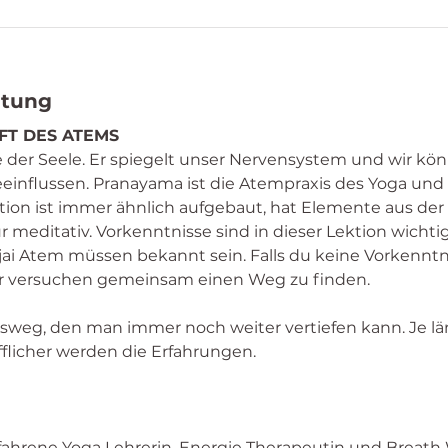
ltung
FT DES ATEMS
e der Seele. Er spiegelt unser Nervensystem und wir k
influssen. Pranayama ist die Atempraxis des Yoga und b
tion ist immer ähnlich aufgebaut, hat Elemente aus der
r meditativ. Vorkenntnisse sind in dieser Lektion wichti
ai Atem müssen bekannt sein. Falls du keine Vorkenntni
ir versuchen gemeinsam einen Weg zu finden. 
sweg, den man immer noch weiter vertiefen kann. Je l
fflicher werden die Erfahrungen. 
rfahrene Yoga Lehrerin, Energie Therapeutin und Breath Wo