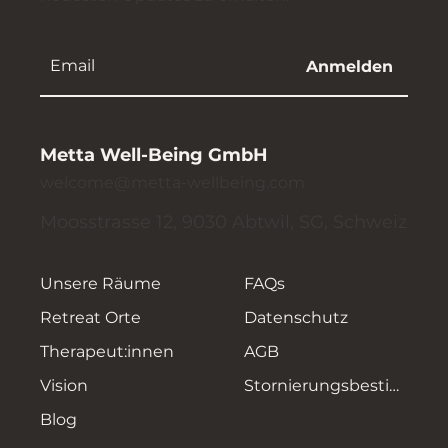
Anmelden
Metta Well-Being GmbH
welcome@metta-wellbeing.com
Moosstrasse 12, 9030 Abtwil, SG, Schweiz
Unsere Räume
FAQs
Retreat Orte
Datenschutz
Therapeut:innen
AGB
Vision
Stornierungsbestimmungen
Blog